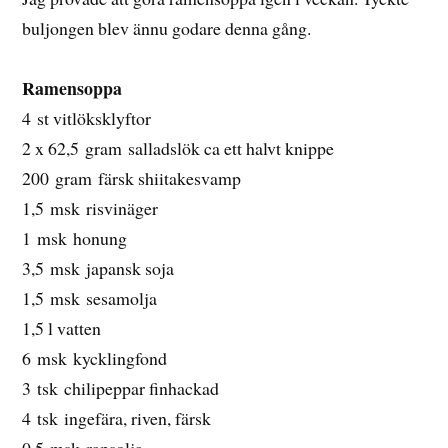
buljongen blev ännu godare denna gång.
Ramensoppa
4 st vitlöksklyftor
2 x 62,5 gram salladslök ca ett halvt knippe
200 gram färsk shiitakesvamp
1,5 msk risvinäger
1 msk honung
3,5 msk japansk soja
1,5 msk sesamolja
1,5 l vatten
6 msk kycklingfond
3 tsk chilipeppar finhackad
4 tsk ingefära, riven, färsk