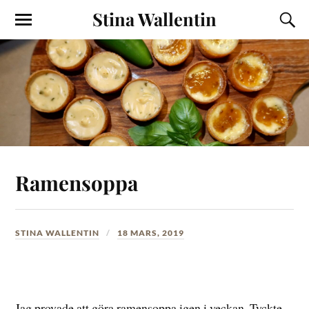
Stina Wallentin
Ramensoppa
STINA WALLENTIN
18 MARS, 2019
Jag provade att göra ramensoppa igen i veckan. Tyckte