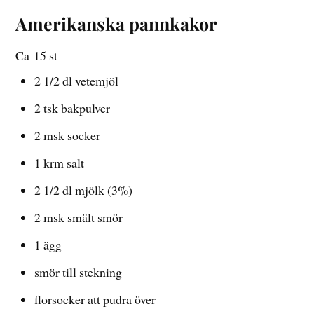
Amerikanska pannkakor
Ca
15 st
2 1/2 dl vetemjöl
2 tsk bakpulver
2 msk socker
1 krm salt
2 1/2 dl mjölk (3%)
2 msk smält smör
1 ägg
smör till stekning
florsocker att pudra över