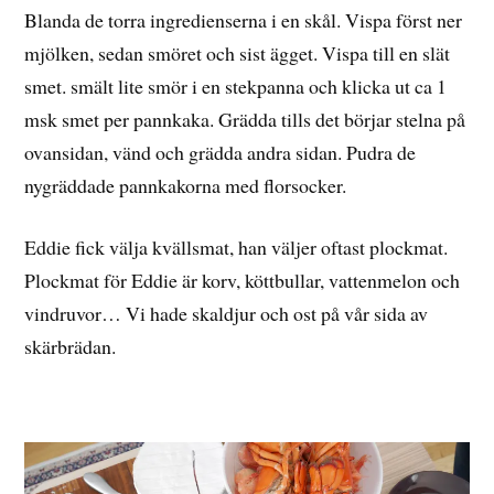
Blanda de torra ingredienserna i en skål. Vispa först ner
mjölken, sedan smöret och sist ägget. Vispa till en slät
smet. smält lite smör i en stekpanna och klicka ut ca 1
msk smet per pannkaka. Grädda tills det börjar stelna på
ovansidan, vänd och grädda andra sidan. Pudra de
nygräddade pannkakorna med florsocker.
Eddie fick välja kvällsmat, han väljer oftast plockmat.
Plockmat för Eddie är korv, köttbullar, vattenmelon och
vindruvor… Vi hade skaldjur och ost på vår sida av
skärbrädan.