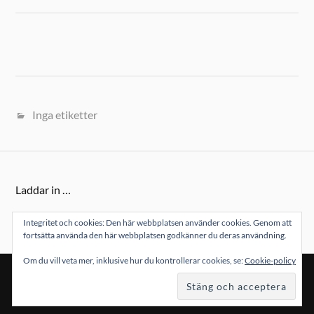
Inga etiketter
Laddar in …
Integritet och cookies: Den här webbplatsen använder cookies. Genom att
fortsätta använda den här webbplatsen godkänner du deras användning.
Om du vill veta mer, inklusive hur du kontrollerar cookies, se:
Cookie-policy
&
DRIVS MED
WORDPRESS
TEMA AV
ANDERS NORÉN