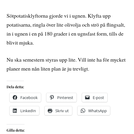
Sötpotatisklyftorna gjorde vi i ugnen. Klyfta upp
potatisarna, ringla över lite olivolja och strö på flingsalt,
in i ugnen i en på 180 grader i en ugnsfast form, tills de
blivit mjuka.
Nu ska semestern styras upp lite. Vill inte ha för mycket
planer men nån liten plan är ju trevligt.
Dela detta:
Facebook
Pinterest
E-post
LinkedIn
Skriv ut
WhatsApp
Gilla detta: