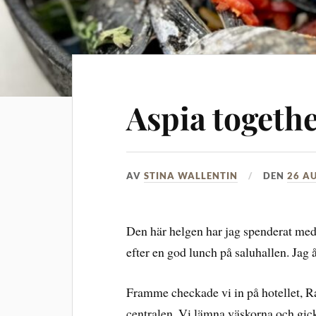
Aspia togeth
AV
STINA WALLENTIN
DEN
26 AU
Den här helgen har jag spenderat med
efter en god lunch på saluhallen. Jag åt
Framme checkade vi in på hotellet, Ra
centralen. Vi lämna väskorna och gick