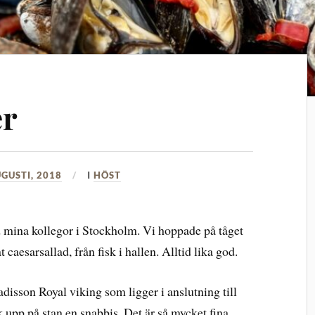
er
GUSTI, 2018
I
HÖST
 mina kollegor i Stockholm. Vi hoppade på tåget
 caesarsallad, från fisk i hallen. Alltid lika god.
disson Royal viking som ligger i anslutning till
 upp på stan en snabbis. Det är så mycket fina