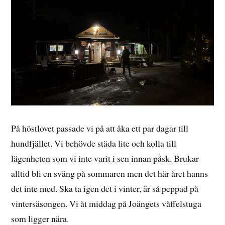
På höstlovet passade vi på att åka ett par dagar till
hundfjället. Vi behövde städa lite och kolla till
lägenheten som vi inte varit i sen innan påsk. Brukar
alltid bli en sväng på sommaren men det här året hanns
det inte med. Ska ta igen det i vinter, är så peppad på
vintersäsongen. Vi åt middag på Joängets våffelstuga
som ligger nära.