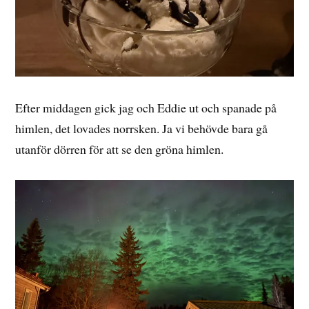
Efter middagen gick jag och Eddie ut och spanade på
himlen, det lovades norrsken. Ja vi behövde bara gå
utanför dörren för att se den gröna himlen.