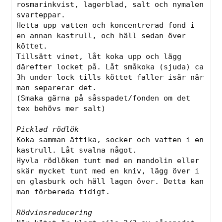
rosmarinkvist, lagerblad, salt och nymalen 
svarteppar. 
Hetta upp vatten och koncentrerad fond i 
en annan kastrull, och häll sedan över 
köttet. 
Tillsätt vinet, låt koka upp och lägg 
därefter locket på. Låt småkoka (sjuda) ca 
3h under lock tills köttet faller isär när 
man separerar det. 
(Smaka gärna på såsspadet/fonden om det 
tex behövs mer salt)
Picklad rödlök
Koka samman ättika, socker och vatten i en 
kastrull. Låt svalna något. 
Hyvla rödlöken tunt med en mandolin eller 
skär mycket tunt med en kniv, lägg över i 
en glasburk och häll lagen över. Detta kan 
man förbereda tidigt. 
Rödvinsreducering