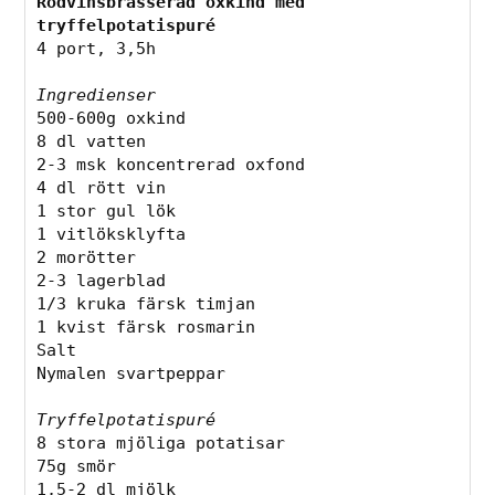
Rödvinsbrässerad oxkind med 
tryffelpotatispuré
4 port, 3,5h
Ingredienser
500-600g oxkind
8 dl vatten
2-3 msk koncentrerad oxfond
4 dl rött vin
1 stor gul lök
1 vitlöksklyfta
2 morötter
2-3 lagerblad
1/3 kruka färsk timjan
1 kvist färsk rosmarin
Salt
Nymalen svartpeppar
Tryffelpotatispuré
8 stora mjöliga potatisar 
75g smör
1,5-2 dl mjölk