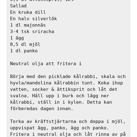
Sallad
En kruka dill
En halv silverlök
1 dl majonnäs
3-4 tsk sriracha
1 ägg
0,5 dl mjöl
1 dl panko
Neutral olja att fritera i
Börja med den picklade kålrabbi, skala och 
hyvla/mandolina kålrabbin tunt. Koka ihop 
vatten, socker & ättiksprit och låt det 
svalna. Häll upp i burk och lägg ner 
kålrabbi, ställ in i kylen. Detta kan 
förberedas dagen innan. 
Torka av kräftstjärtarna och doppa i mjöl, 
uppvispat ägg, panko, ägg och panko. 
Fritera i neutral olja och låt rinna av på 