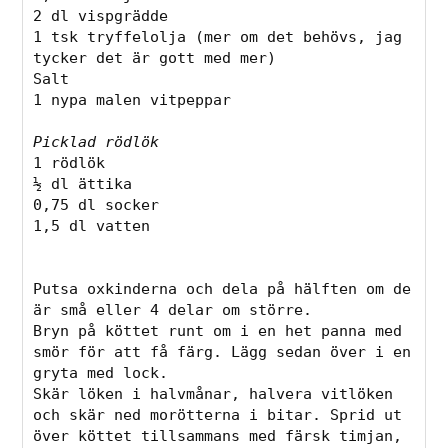
2 dl vispgrädde
1 tsk tryffelolja (mer om det behövs, jag 
tycker det är gott med mer)
Salt
1 nypa malen vitpeppar
Picklad rödlök
1 rödlök
½ dl ättika
0,75 dl socker
1,5 dl vatten
Putsa oxkinderna och dela på hälften om de 
är små eller 4 delar om större. 
Bryn på köttet runt om i en het panna med 
smör för att få färg. Lägg sedan över i en 
gryta med lock. 
Skär löken i halvmånar, halvera vitlöken 
och skär ned morötterna i bitar. Sprid ut 
över köttet tillsammans med färsk timjan, 