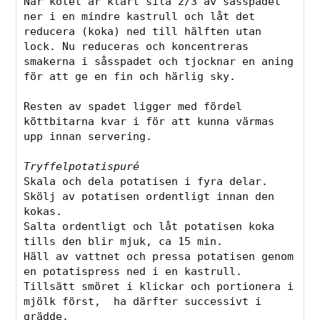
När kötet är klart sila 2/3 av såsspadet 
ner i en mindre kastrull och låt det 
reducera (koka) ned till hälften utan 
lock. Nu reduceras och koncentreras 
smakerna i såsspadet och tjocknar en aning 
för att ge en fin och härlig sky.
Resten av spadet ligger med fördel 
köttbitarna kvar i för att kunna värmas 
upp innan servering.
Tryffelpotatispuré
Skala och dela potatisen i fyra delar. 
Skölj av potatisen ordentligt innan den 
kokas. 
Salta ordentligt och låt potatisen koka 
tills den blir mjuk, ca 15 min. 
Häll av vattnet och pressa potatisen genom 
en potatispress ned i en kastrull. 
Tillsätt smöret i klickar och portionera i 
mjölk först,  ha därfter successivt i 
grädde. 