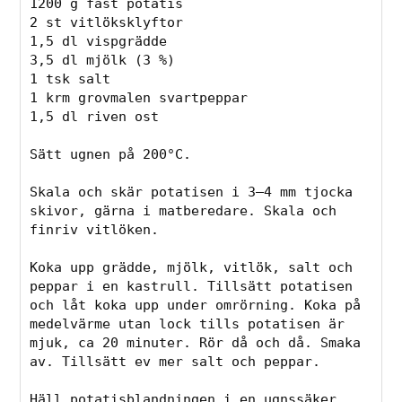
1200 g fast potatis
2 st vitlöksklyftor
1,5 dl vispgrädde
3,5 dl mjölk (3 %)
1 tsk salt
1 krm grovmalen svartpeppar
1,5 dl riven ost
Sätt ugnen på 200°C.
Skala och skär potatisen i 3–4 mm tjocka 
skivor, gärna i matberedare. Skala och 
finriv vitlöken.
Koka upp grädde, mjölk, vitlök, salt och 
peppar i en kastrull. Tillsätt potatisen 
och låt koka upp under omrörning. Koka på 
medelvärme utan lock tills potatisen är 
mjuk, ca 20 minuter. Rör då och då. Smaka 
av. Tillsätt ev mer salt och peppar.
Häll potatisblandningen i en ugnssäker 