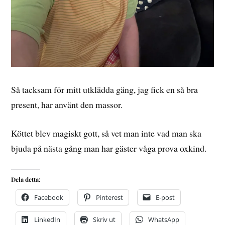
Så tacksam för mitt utklädda gäng, jag fick en så bra
present, har använt den massor.
Köttet blev magiskt gott, så vet man inte vad man ska
bjuda på nästa gång man har gäster våga prova oxkind.
Dela detta:
Facebook
Pinterest
E-post
LinkedIn
Skriv ut
WhatsApp