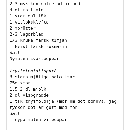
2-3 msk koncentrerad oxfond
4 dl rött vin
1 stor gul lök
1 vitlöksklyfta
2 morötter
2-3 lagerblad
1/3 kruka färsk timjan
1 kvist färsk rosmarin
Salt
Nymalen svartpeppar
Tryffelpotatispuré
8 stora mjöliga potatisar 
75g smör
1,5-2 dl mjölk
2 dl vispgrädde
1 tsk tryffelolja (mer om det behövs, jag 
tycker det är gott med mer)
Salt
1 nypa malen vitpeppar