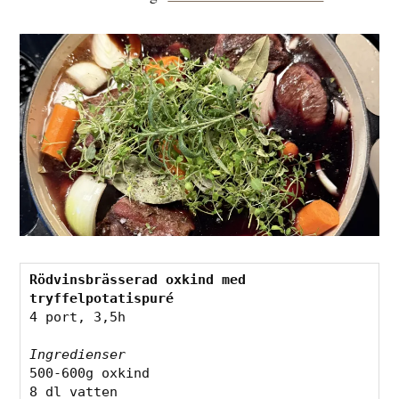
Rödvinsbrässerad oxkind med 
tryffelpotatispuré
4 port, 3,5h
Ingredienser
500-600g oxkind
8 dl vatten