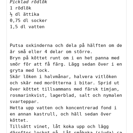
Picklad rödlök
1 rödlök
½ dl ättika
0,75 dl socker
1,5 dl vatten
Putsa oxkinderna och dela på hälften om de 
är små eller 4 delar om större. 
Bryn på köttet runt om i en het panna med 
smör för att få färg. Lägg sedan över i en 
gryta med lock. 
Skär löken i halvmånar, halvera vitlöken 
och skär ned morötterna i bitar. Sprid ut 
över köttet tillsammans med färsk timjan, 
rosmarinkvist, lagerblad, salt och nymalen 
svarteppar. 
Hetta upp vatten och koncentrerad fond i 
en annan kastrull, och häll sedan över 
köttet. 
Tillsätt vinet, låt koka upp och lägg 
därefter locket på. Låt småkoka (sjuda) ca 