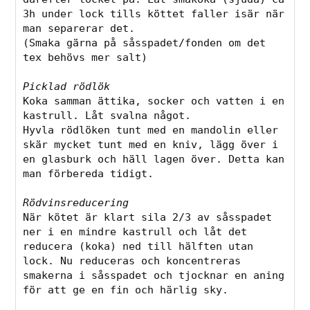
3h under lock tills köttet faller isär när 
man separerar det. 
(Smaka gärna på såsspadet/fonden om det 
tex behövs mer salt)
Picklad rödlök
Koka samman ättika, socker och vatten i en 
kastrull. Låt svalna något. 
Hyvla rödlöken tunt med en mandolin eller 
skär mycket tunt med en kniv, lägg över i 
en glasburk och häll lagen över. Detta kan 
man förbereda tidigt. 
Rödvinsreducering
När kötet är klart sila 2/3 av såsspadet 
ner i en mindre kastrull och låt det 
reducera (koka) ned till hälften utan 
lock. Nu reduceras och koncentreras 
smakerna i såsspadet och tjocknar en aning 
för att ge en fin och härlig sky.