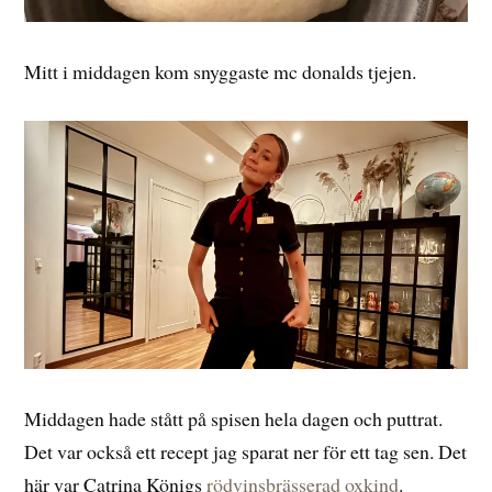
Mitt i middagen kom snyggaste mc donalds tjejen.
Middagen hade stått på spisen hela dagen och puttrat.
Det var också ett recept jag sparat ner för ett tag sen. Det
här var Catrina Königs
rödvinsbrässerad oxkind
.