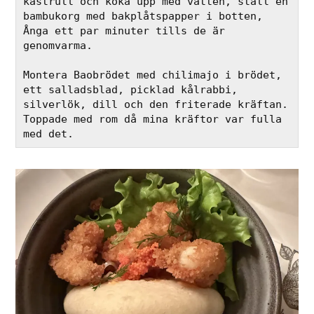
kastrull och koka upp med vatten, ställ en 
bambukorg med bakplåtspapper i botten, 
Ånga ett par minuter tills de är 
genomvarma.
Montera Baobrödet med chilimajo i brödet, 
ett salladsblad, picklad kålrabbi, 
silverlök, dill och den friterade kräftan. 
Toppade med rom då mina kräftor var fulla 
med det. 