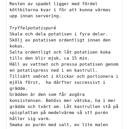
Resten av spadet ligger med fördel 
köttbitarna kvar i för att kunna värmas 
upp innan servering.
Tryffelpotatispuré
Skala och dela potatisen i fyra delar. 
Skölj av potatisen ordentligt innan den 
kokas. 
Salta ordentligt och låt potatisen koka 
tills den blir mjuk, ca 15 min. 
Häll av vattnet och pressa potatisen genom 
en potatispress ned i en kastrull. 
Tillsätt smöret i klickar och portionera i 
mjölk först,  ha därfter successivt i 
grädde. 
Grädden är den som får avgöra 
konsistensen. Behövs mer vätska, ha i mer 
grädde och tvärt om. Låt kastrullen stå på 
spisplattan på medelvärme så stt purén 
håller sig varm. 
Smaka av purén med salt, ev lite malen 