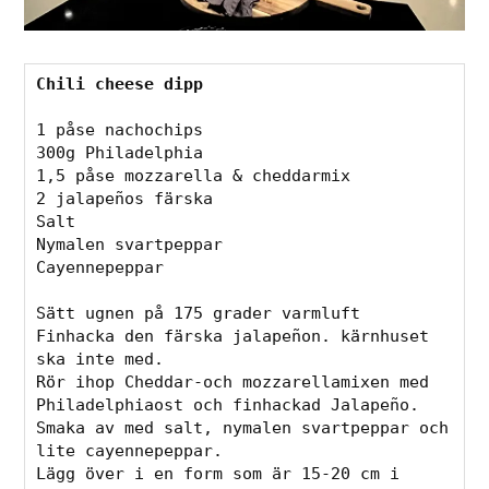
Chili cheese dipp 
1 påse nachochips
300g Philadelphia
1,5 påse mozzarella & cheddarmix
2 jalapeños färska
Salt
Nymalen svartpeppar
Cayennepeppar
Sätt ugnen på 175 grader varmluft
Finhacka den färska jalapeñon. kärnhuset 
ska inte med.
Rör ihop Cheddar-och mozzarellamixen med 
Philadelphiaost och finhackad Jalapeño.
Smaka av med salt, nymalen svartpeppar och 
lite cayennepeppar.
Lägg över i en form som är 15-20 cm i 