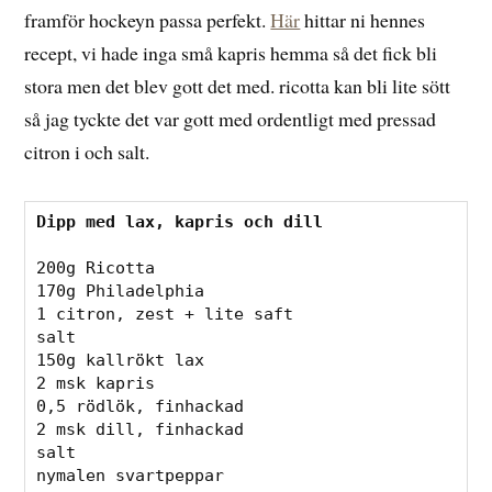
framför hockeyn passa perfekt.
Här
hittar ni hennes
recept, vi hade inga små kapris hemma så det fick bli
stora men det blev gott det med. ricotta kan bli lite sött
så jag tyckte det var gott med ordentligt med pressad
citron i och salt.
Dipp med lax, kapris och dill
200g Ricotta
170g Philadelphia
1 citron, zest + lite saft
salt
150g kallrökt lax
2 msk kapris
0,5 rödlök, finhackad
2 msk dill, finhackad
salt
nymalen svartpeppar