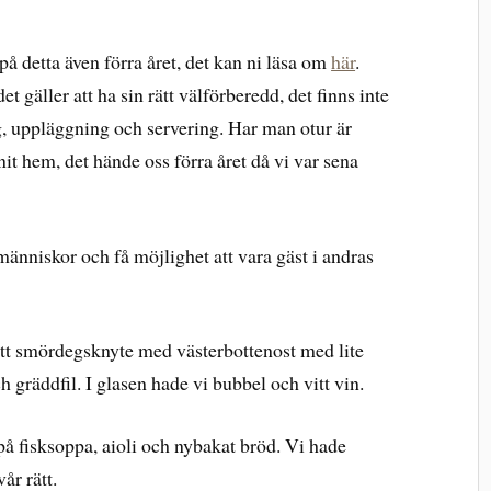
på detta även förra året, det kan ni läsa om
här
.
t gäller att ha sin rätt välförberedd, det finns inte
, uppläggning och servering. Har man otur är
it hem, det hände oss förra året då vi var sena
a människor och få möjlighet att vara gäst i andras
i ett smördegsknyte med västerbottenost med lite
och gräddfil. I glasen hade vi bubbel och vitt vin.
å fisksoppa, aioli och nybakat bröd. Vi hade
vår rätt.