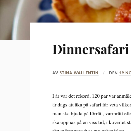
Dinnersafari
AV
STINA WALLENTIN
DEN
19 N
I år var det rekord, 120 par var anmäl
är dags att åka på safari får veta vilk
man ska bjuda på förrätt, varmrätt elle
ska öppnas på en viss tid, i kuvertet s
rätt möter man fyra nya människor.