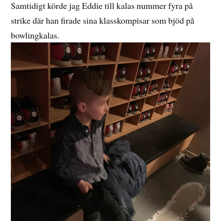
Samtidigt körde jag Eddie till kalas nummer fyra på
strike där han firade sina klasskompisar som bjöd på
bowlingkalas.