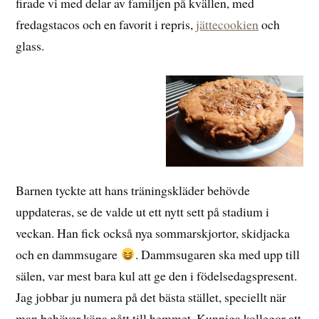
firade vi med delar av familjen på kvällen, med
fredagstacos och en favorit i repris,
jättecookien
och
glass.
Barnen tyckte att hans träningskläder behövde
uppdateras, se de valde ut ett nytt sett på stadium i
veckan. Han fick också nya sommarskjortor, skidjacka
och en dammsugare
. Dammsugaren ska med upp till
sälen, var mest bara kul att ge den i födelsedagspresent.
Jag jobbar ju numera på det bästa stället, speciellt när
man behöver köpa nått till hemmet. Kunniga kollegor att