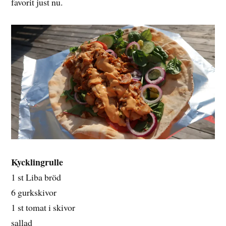
favorit just nu.
Kycklingrulle
1 st Liba bröd
6 gurkskivor
1 st tomat i skivor
sallad