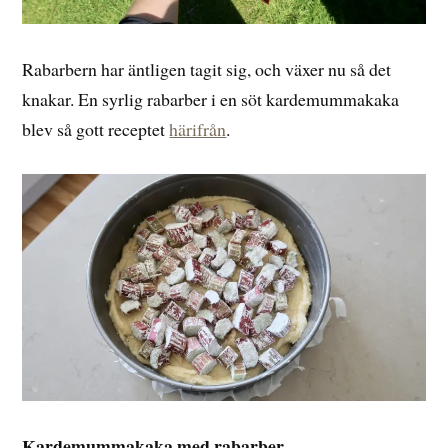
Rabarbern har äntligen tagit sig, och växer nu så det
knakar. En syrlig rabarber i en söt kardemummakaka
blev så gott receptet
härifrån
.
Kardemummakaka med rabarber