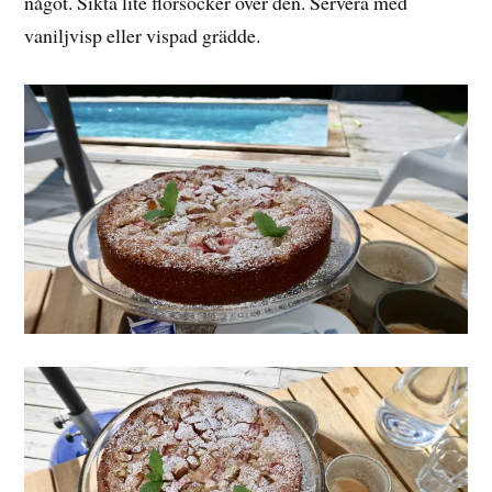
något. Sikta lite florsocker över den. Servera med
vaniljvisp eller vispad grädde.