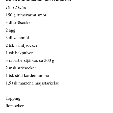
10–12 bitar
150 g rumsvarmt smör
3 dl strösocker
2 ägg
3 dl vetemjöl
2 tsk vaniljsocker
1 tsk bakpulver
3 rabarberstjälkar, ca 300 g
2 msk strösocker
1 tsk stött kardemumma
1,5 tsk maizena majsstärkelse
Topping
florsocker