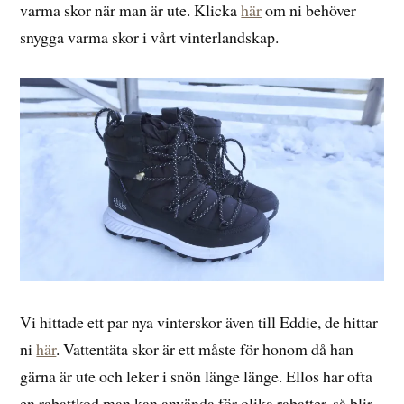
varma skor när man är ute. Klicka
här
om ni behöver
snygga varma skor i vårt vinterlandskap.
Vi hittade ett par nya vinterskor även till Eddie, de hittar
ni
här
. Vattentäta skor är ett måste för honom då han
gärna är ute och leker i snön länge länge. Ellos har ofta
en rabattkod man kan använda för olika rabatter, så blir