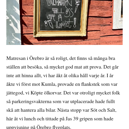
Matresan i Örebro är så roligt, det finns så många bra
ställen att besöka, så mycket god mat att prova. Det går
inte att hinna allt, vi har åkt åt olika håll varje år. I år
åkte vi först mot Kumla, provade en flankstek som var
jättegod, vi Köpte ölkorvar. Det var otroligt mycket folk
så parkeringsvakterna som var utplacerade hade fullt
skå att hantera alla bilar. Nästa stopp var Söt och Salt,
här åt vi lunch och tittade på Jas 39 gripen som hade
uppvisning på Örebro flygplats.