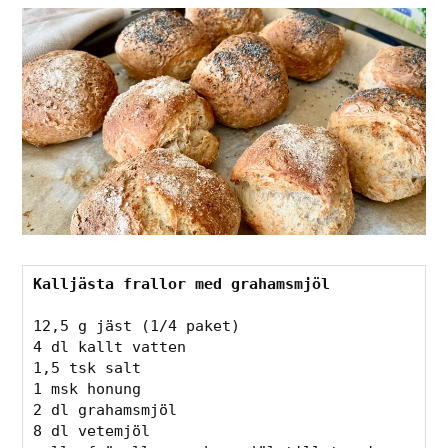
Kalljästa frallor med grahamsmjöl
12,5 g jäst (1/4 paket)

4 dl kallt vatten

1,5 tsk salt

1 msk honung

2 dl grahamsmjöl

8 dl vetemjöl
