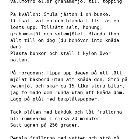
vallmofrö eller grahamsmjöl till topping

På kvällen: Smula jästen i en bunke. 
Tillsätt vatten och blanda tills jästen 
lösts upp. Tillsätt salt, honung, 
grahamsmjöl och vetemjölet. Blanda ihop 
allt till en deg (du behöver inte knåda 
den)

Plasta bunken och ställ i kylen över 
natten.

På morgonen: Tippa upp degen på ett lätt 
mjölat bakbord utan att knåda den. Strö på 
vetemjöl och skär ca 15 lika stora bitar, 
jag formade dem runda utan att knåda dem. 
Lägg på plåt med bakplåtspapper.

Täck plåten med bakduk och låt frallorna 
bli rumsvarma i cirka 20 minuter.

Sätt ugnen på 250 grader.

Pensla frallorna med vatten och strö på 