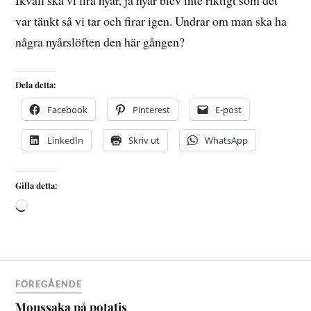
Ikväll ska vi fira nyår, ja nyår blev inte riktigt som det
var tänkt så vi tar och firar igen. Undrar om man ska ha
några nyårslöften den här gången?
Dela detta:
Facebook
Pinterest
E-post
LinkedIn
Skriv ut
WhatsApp
Gilla detta:
FÖREGÅENDE
Moussaka på potatis