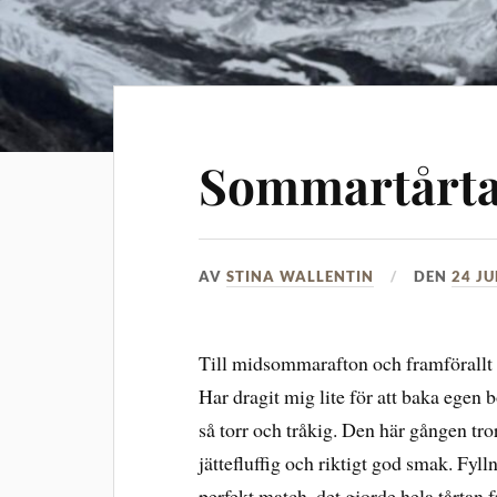
Sommartårt
AV
STINA WALLENTIN
DEN
24 JU
Till midsommarafton och framförallt 
Har dragit mig lite för att baka egen b
så torr och tråkig. Den här gången tror
jättefluffig och riktigt god smak. Fy
perfekt match, det gjorde hela tårtan