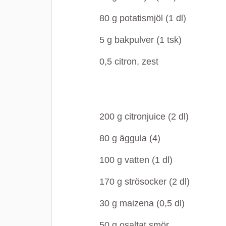
80
g
potatismjöl (1 dl)
5
g
bakpulver (1 tsk)
0,5
citron, zest
200
g
citronjuice (2 dl)
80
g
äggula (4)
100
g
vatten (1 dl)
170
g
strösocker (2 dl)
30
g
maizena (0,5 dl)
50
g
osaltat smör