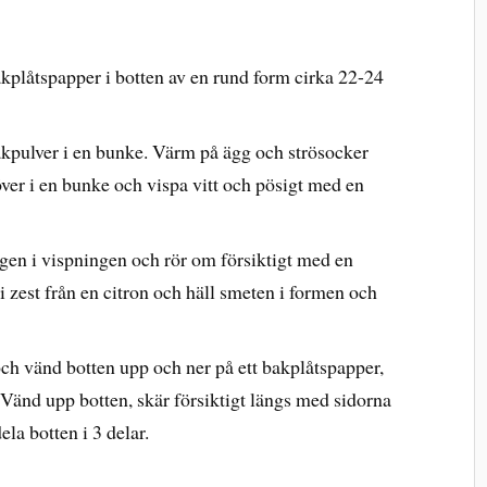
kplåtspapper i botten av en rund form cirka 22-24
akpulver i en bunke. Värm på ägg och strösocker
l över i en bunke och vispa vitt och pösigt med en
ingen i vispningen och rör om försiktigt med en
a i zest från en citron och häll smeten i formen och
och vänd botten upp och ner på ett bakplåtspapper,
a. Vänd upp botten, skär försiktigt längs med sidorna
ela botten i 3 delar.