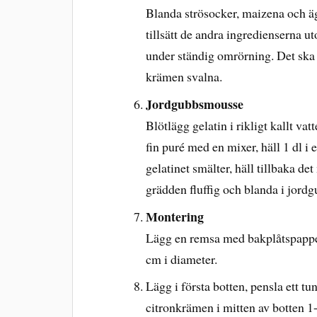
Blanda strösocker, maizena och ägg
tillsätt de andra ingredienserna u
under ständig omrörning. Det ska b
krämen svalna.
Jordgubbsmousse
Blötlägg gelatin i rikligt kallt va
fin puré med en mixer, häll 1 dl i
gelatinet smälter, häll tillbaka de
grädden fluffig och blanda i jord
Montering
Lägg en remsa med bakplåtspapper
cm i diameter.
Lägg i första botten, pensla ett tun
citronkrämen i mitten av botten 1