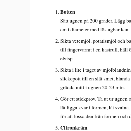
Botten
Sätt ugnen på 200 grader. Lägg ba
cm i diameter med löstagbar kant.
Sikta vetemjöl, potatismjöl och b
till fingervarmt i en kastrull, häl
elvisp.
Sikta i lite i taget av mjölblandn
slickepott till en slät smet, bland
grädda mitt i ugnen 20-23 min.
Gör ett stickprov. Ta ut ur ugnen 
låt ligga kvar i formen, låt svaln
för att lossa den från formen och d
Citronkräm