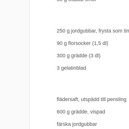
250
g
jordgubbar, frysta som ti
90
g
florsocker (1,5 dl)
300
g
grädde (3 dl)
3
gelatinblad
flädersaft, utspädd till pensling
600
g
grädde, vispad
färska jordgubbar