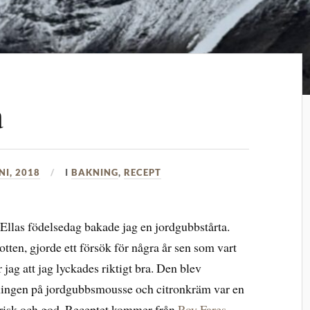
a
NI, 2018
I
BAKNING
,
RECEPT
Ellas födelsedag bakade jag en jordgubbstårta.
otten, gjorde ett försök för några år sen som vart
 jag att jag lyckades riktigt bra. Den blev
llningen på jordgubbsmousse och citronkräm var en
 frisk och god. Receptet kommer från
Roy Fares