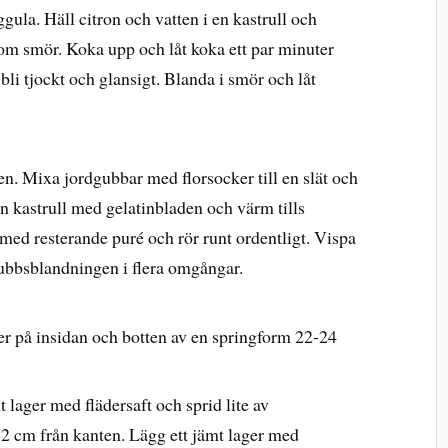
ula. Häll citron och vatten i en kastrull och
tom smör. Koka upp och låt koka ett par minuter
li tjockt och glansigt. Blanda i smör och låt
tten. Mixa jordgubbar med florsocker till en slät och
 en kastrull med gelatinbladen och värm tills
t med resterande puré och rör runt ordentligt. Vispa
gubbsblandningen i flera omgångar.
 på insidan och botten av en springform 22-24
t lager med flädersaft och sprid lite av
-2 cm från kanten. Lägg ett jämt lager med