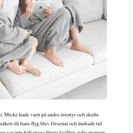
n. Micke hade varit på andra äventyr och skulle
osäkert då hans flyg blev försenat och ändrade tid
en var inte helt pigga första kvällen, tidig morgon