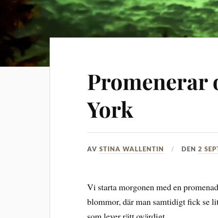
Promenerar o
York
AV
STINA WALLENTIN
DEN
2 SE
Vi starta morgonen med en promenad t
blommor, där man samtidigt fick se l
som lever rätt ovärdigt.