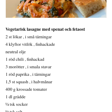
Vegetarisk lasagne med spenat och fetaost
2 st lökar , i små tärningar
4 klyftor vitlök , finhackade
neutral olje
1 röd chili , finhackad
3 morötter , i smala stavar
1 röd paprika , i tärningar
1,5 st squash , i halvmånar
400 g krossade tomater
1 dl grädde
½ tsk socker
½ tsk salt