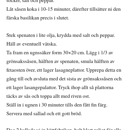
socker, salt och peppar.
Låt såsen koka i 10-15 minuter, därefter tillsätter ni den
färska basilikan precis i slutet.
Stek spenaten i lite olja, krydda med salt och peppar.
Häll av eventuell vätska.
Ta fram en ugnssäker form 30×20 cm. Lägg i 1/3 av
grönsakssåsen, hälften av spenaten, smula hälften av
fetaosten över, ett lager lasagneplattor. Upprepa detta en
gång till och avsluta med det sista av grönsakssåsen och
ett lager lasangepalattor. Tryck ihop allt så plattorna
täcks av sås och toppa allt med riven ost.
Ställ in i ugnen i 30 minuter tills den fått fin färg.
Servera med sallad och ett gott bröd.
Dag 2 kollade vi in köttfabriken, helt klart roligt för alla.