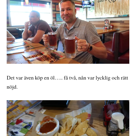
Det var även köp en öl….. få två, nån var lycklig och rätt
nöjd.