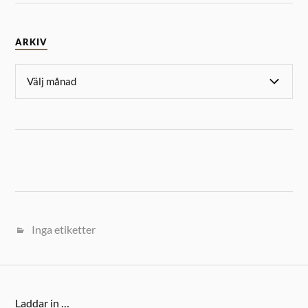
ARKIV
Inga etiketter
Laddar in …