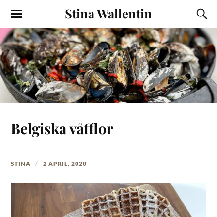
Stina Wallentin
Belgiska våfflor
STINA
2 APRIL, 2020