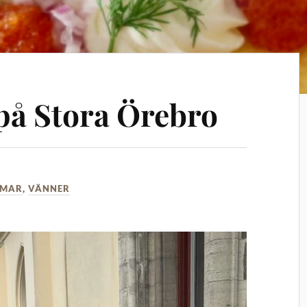
 på Stora Örebro
MMAR
,
VÄNNER