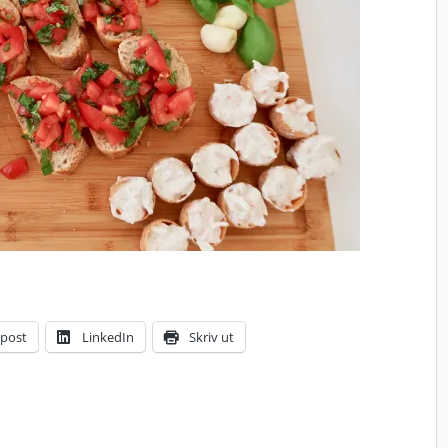
-post
LinkedIn
Skriv ut