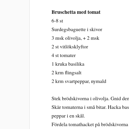
Bruschetta med tomat
6-8 st
Surdegsbaguette i skivor
3 msk olivolja, + 2 msk
2 st vitlöksklyftor
4 st tomater
1 kruka basilika
2 krm flingsalt
2 krm svartpeppar, nymald
Stek brödskivorna i olivolja. Gnid de
Skär tomaterna i små bitar. Hacka basi
peppar i en skål.
Fördela tomathacket på brödskivorna s