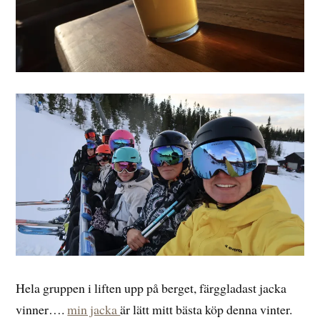
Hela gruppen i liften upp på berget, färggladast jacka
vinner….
min jacka
är lätt mitt bästa köp denna vinter.