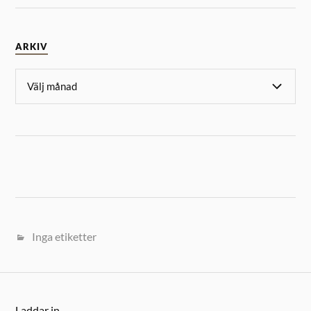
ARKIV
Inga etiketter
Laddar in …