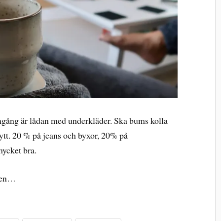
gång är lådan med underkläder. Ska bums kolla
ytt. 20 % på jeans och byxor, 20% på
mycket bra.
aden…