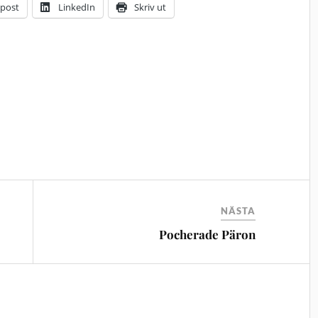
-post
LinkedIn
Skriv ut
NÄSTA
Pocherade Päron