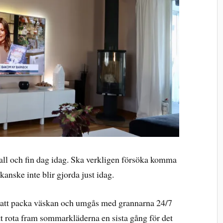
 kall och fin dag idag. Ska verkligen försöka komma
anske inte blir gjorda just idag.
s att packa väskan och umgås med grannarna 24/7
tt rota fram sommarkläderna en sista gång för det