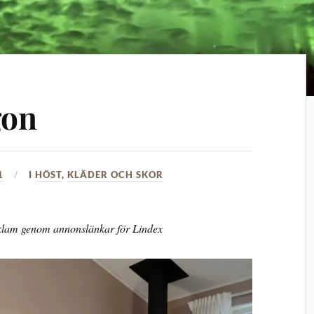
gon
1
I
HÖST
,
KLÄDER OCH SKOR
eklam genom annonslänkar för Lindex