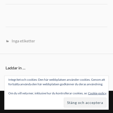
Inga etiketter
Laddar in …
Integritet och cookies: Den här webbplatsen använder cookies. Genom att
fortsätta använda den här webbplatsen godkänner du deras användning.
Om du vill veta mer, inklusive hur du kontrollerar cookies, se:
Cookie-policy
&
DRIVS MED
WORDPRESS
TEMA AV
ANDERS NORÉN