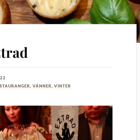
ztrad
022
ESTAURANGER
,
VÄNNER
,
VINTER