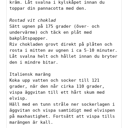
kräm. Låt svalna i kylskåpet innan du 
toppar din pannacotta med den.

Rostad vit choklad
Sätt ugnen på 175 grader (över- och 
undervärme) och täck en plåt med 
bakplåtspapper.

Riv chokladen grovt direkt på plåten och 
rosta i mitten av ugnen i ca 5-10 minuter. 
Låt svalna helt och hållet innan du bryter 
den i mindre bitar.

Italiensk maräng

Koka upp vatten och socker till 121 
grader, när den når cirka 110 grader, 
vispa äggvitan till ett hårt skum med 
elvisp.

Häll med en tunn stråle ner sockerlagen i 
äggvitan och vispa samtidigt med elvispen 
på maxhastighet. Fortsätt att vispa tills 
marängen är kall.
