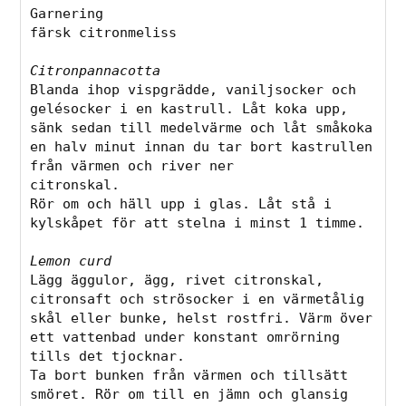
Garnering

färsk citronmeliss

Citronpannacotta
Blanda ihop vispgrädde, vaniljsocker och 
gelésocker i en kastrull. Låt koka upp, 
sänk sedan till medelvärme och låt småkoka 
en halv minut innan du tar bort kastrullen 
från värmen och river ner

citronskal.

Rör om och häll upp i glas. Låt stå i 
kylskåpet för att stelna i minst 1 timme.

Lemon curd
Lägg äggulor, ägg, rivet citronskal, 
citronsaft och strösocker i en värmetålig 
skål eller bunke, helst rostfri. Värm över 
ett vattenbad under konstant omrörning 
tills det tjocknar.

Ta bort bunken från värmen och tillsätt 
smöret. Rör om till en jämn och glansig 