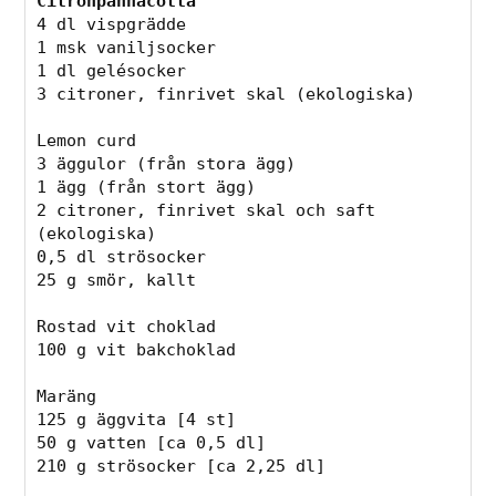
Citronpannacotta
4 dl vispgrädde

1 msk vaniljsocker

1 dl gelésocker

3 citroner, finrivet skal (ekologiska)

Lemon curd

3 äggulor (från stora ägg)

1 ägg (från stort ägg)

2 citroner, finrivet skal och saft 
(ekologiska)

0,5 dl strösocker

25 g smör, kallt

Rostad vit choklad

100 g vit bakchoklad

Maräng

125 g äggvita [4 st]

50 g vatten [ca 0,5 dl]

210 g strösocker [ca 2,25 dl]
