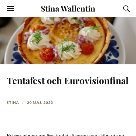
Stina Wallentin
Tentafest och Eurovisionfinal
STINA
20 MAJ, 2023
Ett par gånger om året är det så varmt och skönt ute att