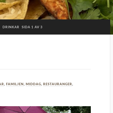
:
DRINKAR
SIDA 1 AV 3
AR
,
FAMILJEN
,
MIDDAG
,
RESTAURANGER
,