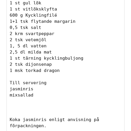
1 st gul lök

1 st vitlöksklyfta

600 g Kycklingfilé

1+1 tsk flytande margarin

0,5 tsk salt

2 krm svartpeppar

2 tsk vetemjöl

1, 5 dl vatten

2,5 dl milda mat

1 st tärning kycklingbuljong

2 tsk dijonsenap

1 msk torkad dragon

Till servering

jasminris

mixsallad

Koka jasminris enligt anvisning på 
förpackningen.
