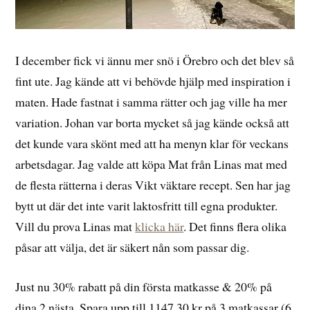
I december fick vi ännu mer snö i Örebro och det blev så
fint ute. Jag kände att vi behövde hjälp med inspiration i
maten. Hade fastnat i samma rätter och jag ville ha mer
variation. Johan var borta mycket så jag kände också att
det kunde vara skönt med att ha menyn klar för veckans
arbetsdagar. Jag valde att köpa Mat från Linas mat med
de flesta rätterna i deras Vikt väktare recept. Sen har jag
bytt ut där det inte varit laktosfritt till egna produkter.
Vill du prova Linas mat
klicka här
. Det finns flera olika
påsar att välja, det är säkert nån som passar dig.
Just nu 30% rabatt på din första matkasse & 20% på
dina 2 nästa. Spara upp till 1147.30 kr på 3 matkassar (6