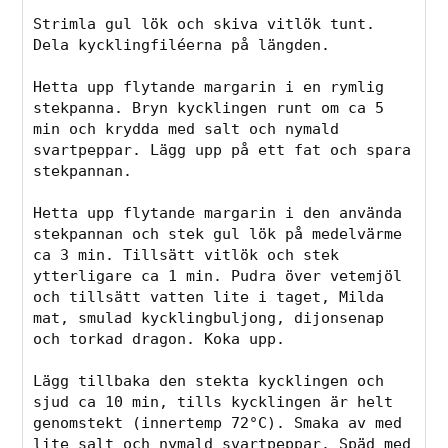
Strimla gul lök och skiva vitlök tunt. 
Dela kycklingfiléerna på längden.

Hetta upp flytande margarin i en rymlig 
stekpanna. Bryn kycklingen runt om ca 5 
min och krydda med salt och nymald 
svartpeppar. Lägg upp på ett fat och spara 
stekpannan.

Hetta upp flytande margarin i den använda 
stekpannan och stek gul lök på medelvärme 
ca 3 min. Tillsätt vitlök och stek 
ytterligare ca 1 min. Pudra över vetemjöl 
och tillsätt vatten lite i taget, Milda 
mat, smulad kycklingbuljong, dijonsenap 
och torkad dragon. Koka upp.

Lägg tillbaka den stekta kycklingen och 
sjud ca 10 min, tills kycklingen är helt 
genomstekt (innertemp 72°C). Smaka av med 
lite salt och nymald svartpeppar. Späd med 