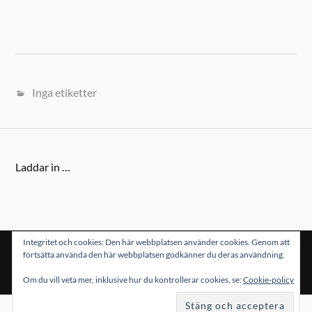
Inga etiketter
Laddar in …
Integritet och cookies: Den här webbplatsen använder cookies. Genom att
fortsätta använda den här webbplatsen godkänner du deras användning.
&
DRIVS MED
WORDPRESS
TEMA AV
ANDERS NORÉN
Om du vill veta mer, inklusive hur du kontrollerar cookies, se:
Cookie-policy