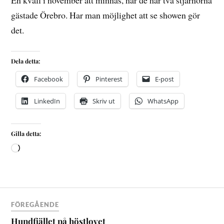
En kväll i november att minnas, när de här två stjärnorna
gästade Örebro. Har man möjlighet att se showen gör
det.
Dela detta:
Facebook
Pinterest
E-post
LinkedIn
Skriv ut
WhatsApp
Gilla detta:
FÖREGÅENDE
Hundfjället på höstlovet