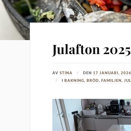
Julafton 2025
AV
STINA
DEN
17 JANUARI, 202
I
BAKNING
,
BRÖD
,
FAMILJEN
,
JU