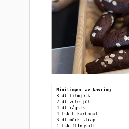
Minilimpor av kavring
3 dl filmjölk
2 dl vetemjöl
4 dl rågsikt
4 tsk bikarbonat
3 dl mörk sirap
1 tsk flingsalt