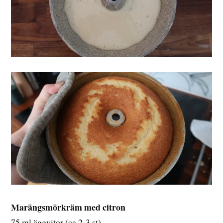
Marängsmörkräm med citron
75 ml äggvitor (ca 2-3 st)