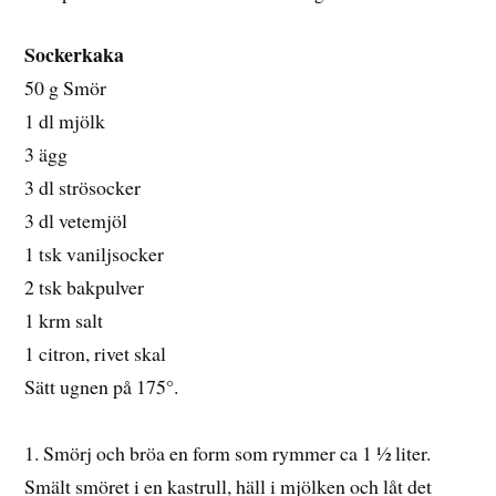
Sockerkaka
50 g Smör
1 dl mjölk
3 ägg
3 dl strösocker
3 dl vetemjöl
1 tsk vaniljsocker
2 tsk bakpulver
1 krm salt
1 citron, rivet skal
Sätt ugnen på 175°.
1. Smörj och bröa en form som rymmer ca 1 ½ liter.
Smält smöret i en kastrull, häll i mjölken och låt det