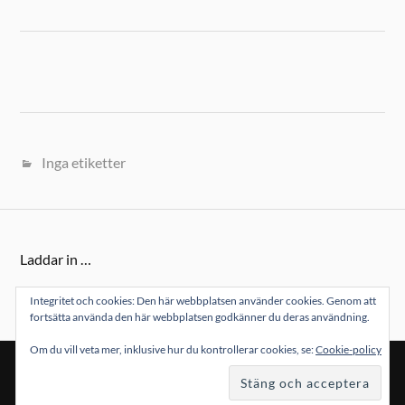
Inga etiketter
Laddar in …
Integritet och cookies: Den här webbplatsen använder cookies. Genom att
fortsätta använda den här webbplatsen godkänner du deras användning.
Om du vill veta mer, inklusive hur du kontrollerar cookies, se:
Cookie-policy
&
DRIVS MED
WORDPRESS
TEMA AV
ANDERS NORÉN