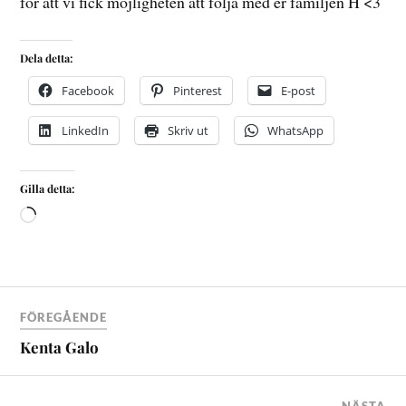
för att vi fick möjligheten att följa med er familjen H <3
Dela detta:
Facebook
Pinterest
E-post
LinkedIn
Skriv ut
WhatsApp
Gilla detta:
FÖREGÅENDE
Kenta Galo