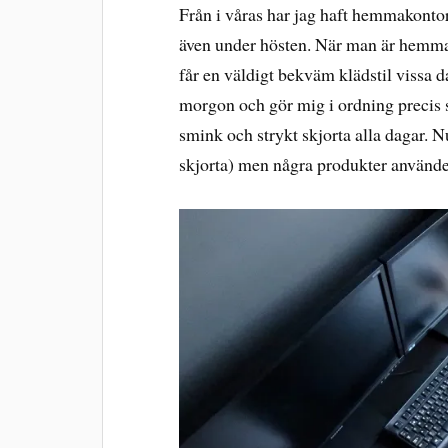
Från i våras har jag haft hemmakontor
även under hösten. När man är hemma 
får en väldigt bekväm klädstil vissa 
morgon och gör mig i ordning precis s
smink och strykt skjorta alla dagar. N
skjorta) men några produkter använder