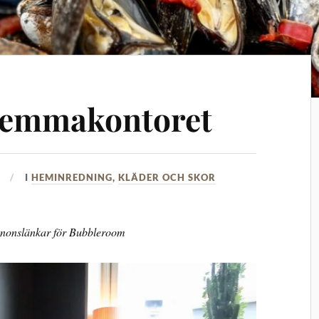
 hemmakontoret
I
HEMINREDNING
,
KLÄDER OCH SKOR
nnonslänkar för Bubbleroom