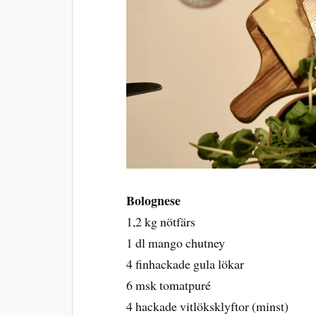
Bolognese
1,2 kg nötfärs
1 dl mango chutney
4 finhackade gula lökar
6 msk tomatpuré
4 hackade vitlöksklyftor (minst)