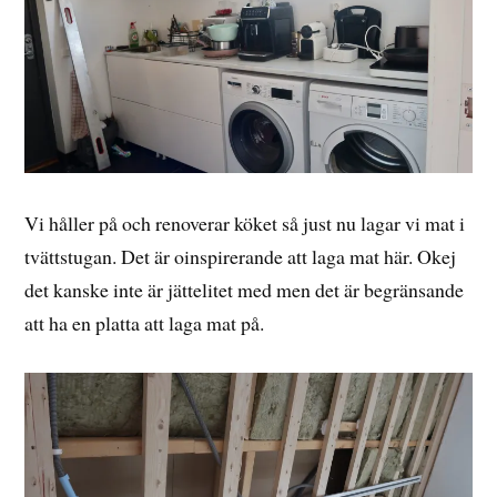
Vi håller på och renoverar köket så just nu lagar vi mat i
tvättstugan. Det är oinspirerande att laga mat här. Okej
det kanske inte är jättelitet med men det är begränsande
att ha en platta att laga mat på.