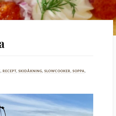
a
K
,
RECEPT
,
SKIDÅKNING
,
SLOWCOOKER
,
SOPPA
,