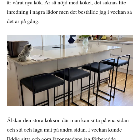
är vårat nya kök. Är så nöjd med köket, det saknas lite
inredning i några lådor men det beställde jag i veckan så
det är på gång.
Älskar den stora köksön där man kan sitta på ena sidan
och stå och laga mat på andra sidan. I veckan kunde
Eddie sitta och göra läxor medans jag förberedde