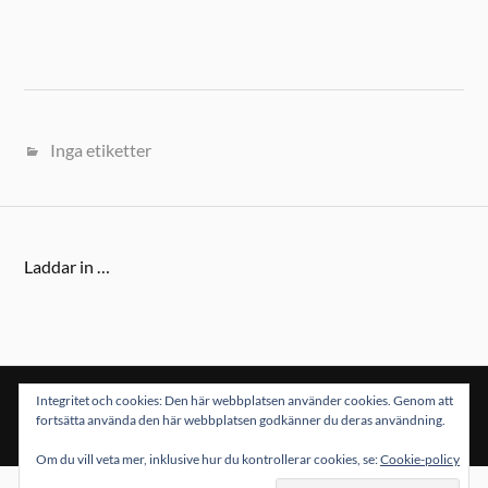
Inga etiketter
Laddar in …
Integritet och cookies: Den här webbplatsen använder cookies. Genom att
&
DRIVS MED
WORDPRESS
TEMA AV
ANDERS NORÉN
fortsätta använda den här webbplatsen godkänner du deras användning.
Om du vill veta mer, inklusive hur du kontrollerar cookies, se:
Cookie-policy