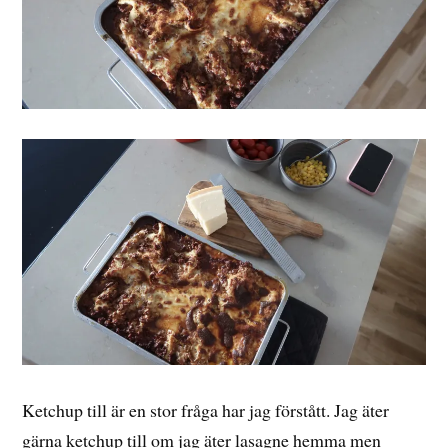
Ketchup till är en stor fråga har jag förstått. Jag äter
gärna ketchup till om jag äter lasagne hemma men