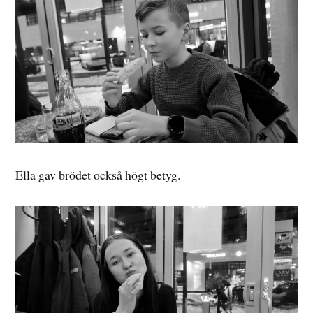
Ella gav brödet också högt betyg.