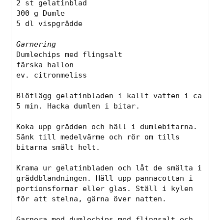
2 st gelatinblad

300 g Dumle

5 dl vispgrädde

Garnering
Dumlechips med flingsalt

färska hallon

ev. citronmeliss

Blötlägg gelatinbladen i kallt vatten i ca 
5 min. Hacka dumlen i bitar. 

Koka upp grädden och häll i dumlebitarna. 
Sänk till medelvärme och rör om tills 
bitarna smält helt. 

Krama ur gelatinbladen och låt de smälta i 
gräddblandningen. Häll upp pannacottan i 
portionsformar eller glas. Ställ i kylen 
för att stelna, gärna över natten.

Garnera med dumlechips med flingsalt och 