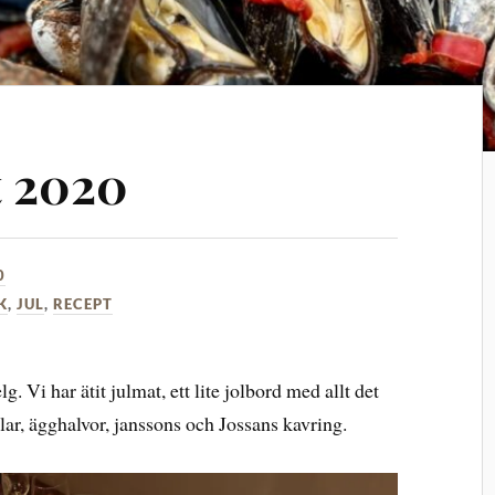
t 2020
0
K
,
JUL
,
RECEPT
g. Vi har ätit julmat, ett lite jolbord med allt det
ullar, ägghalvor, janssons och Jossans kavring.