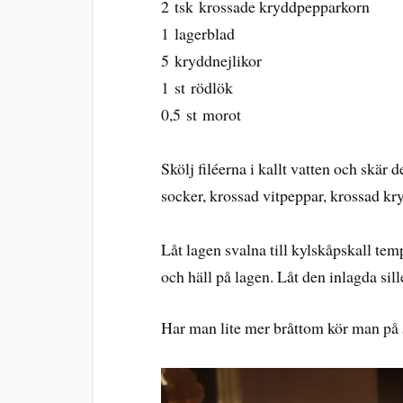
2 tsk krossade kryddpepparkorn
1 lagerblad
5 kryddnejlikor
1 st rödlök
0,5 st morot
Skölj filéerna i kallt vatten och skär d
socker, krossad vitpeppar, krossad kr
Låt lagen svalna till kylskåpskall te
och häll på lagen. Låt den inlagda sill
Har man lite mer bråttom kör man på 5