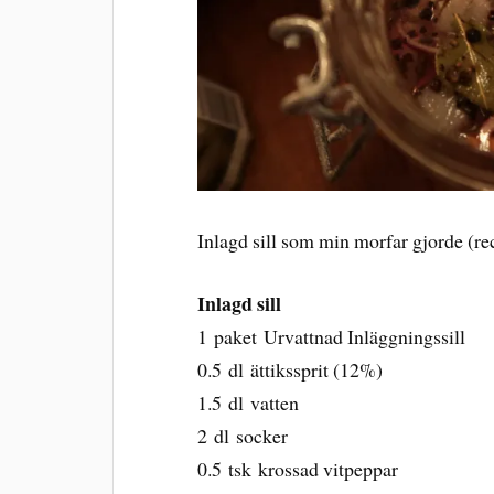
Inlagd sill som min morfar gjorde (re
Inlagd sill
1 paket Urvattnad Inläggningssill
0.5 dl ättikssprit (12%)
1.5 dl vatten
2 dl socker
0.5 tsk krossad vitpeppar