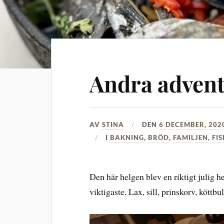
Andra adven
AV
STINA
DEN
6 DECEMBER, 202
I
BAKNING
,
BRÖD
,
FAMILJEN
,
FIS
Den här helgen blev en riktigt julig hel
viktigaste. Lax, sill, prinskorv, köttb