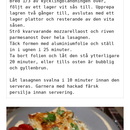
Bred 1/3 av kycklingblandningen över, 
följt av ett lager vit sås till. Upprepa 
lagren två gånger till, avslutas med ett 
lager plattor och resterande av den vita 
såsen.
Strö kvarvarande mozzarellaost och riven 
parmesanost över hela lasagnen.
Täck formen med aluminiumfolie och ställ 
in i ugnen i 25 minuter.
Ta bort folien och låt den stå ytterligare 
20 minuter, eller tills osten är bubblig 
och gyllenbrun.
Låt lasagnen svalna i 10 minuter innan den 
serveras. Garnera med hackad färsk 
persilja innan servering.