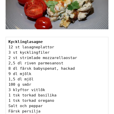
Kycklinglasagne
12 st lasagneplattor
3 st kycklingfiler
2 st strimlade mozzarellaostar
2,5 dl riven parmesanost
8 dl färsk babyspenat, hackad
9 dl mjölk
1,5 dl mjöl
100 g smör
3 klyftor vitlök
1 tsk torkad basilika
1 tsk torkad oregano
Salt och peppar
Färsk persilja