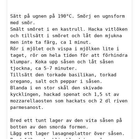
Sätt på ugnen på 190°C. Smörj en ugnsform 
med smör. 
Smält smöret i en kastrull. Hacka vitlöken 
och tillsätt i smöret och låt den mjukna 
men inte ta färg, ca 1 minut.
Rör i mjölet och vispa i mjölken lite i 
taget, rör om hela tiden för att förhindra 
klumpar. Koka upp såsen och låt såsen 
tjockna, ca 5-7 minuter.
Tillsätt den torkade basilikan, torkad 
oregano, salt och peppar i såsen.
Blanda i en stor skål den skivade 
kycklingen, hackad spenat och 1,5 st av  
mozzarellaosten som hackats och 2 dl riven 
parmesanost. 
Bred ett tunt lager av den vita såsen på 
botten av den smorda formen.
Lägg ett lager lasagneplattor över såsen.