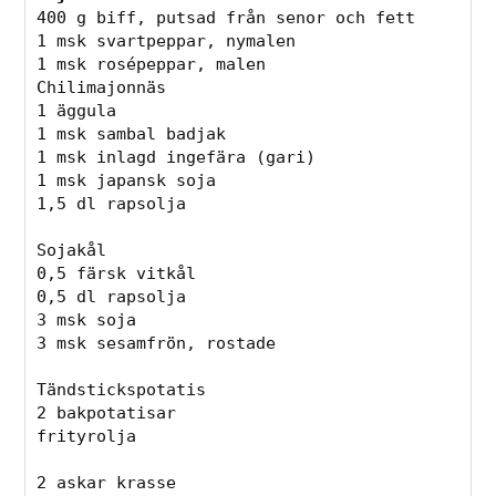
400 g biff, putsad från senor och fett
1 msk svartpeppar, nymalen
1 msk rosépeppar, malen
Chilimajonnäs
1 äggula
1 msk sambal badjak
1 msk inlagd ingefära (gari)
1 msk japansk soja
1,5 dl rapsolja
Sojakål
0,5 färsk vitkål
0,5 dl rapsolja
3 msk soja
3 msk sesamfrön, rostade
Tändstickspotatis
2 bakpotatisar
frityrolja
2 askar krasse