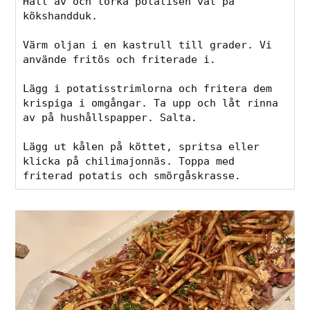
Häll av och torka potatisen väl på 
kökshandduk.
Värm oljan i en kastrull till grader. Vi 
använde fritös och friterade i.
Lägg i potatisstrimlorna och fritera dem 
krispiga i omgångar. Ta upp och låt rinna 
av på hushållspapper. Salta.
Lägg ut kålen på köttet, spritsa eller 
klicka på chilimajonnäs. Toppa med 
friterad potatis och smörgåskrasse.