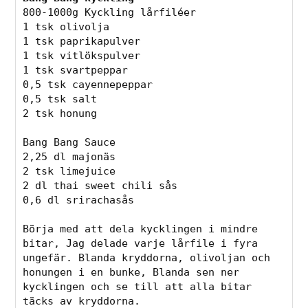
800-1000g Kyckling lårfiléer 
1 tsk olivolja
1 tsk paprikapulver
1 tsk vitlökspulver
1 tsk svartpeppar
0,5 tsk cayennepeppar
0,5 tsk salt
2 tsk honung
Bang Bang Sauce
2,25 dl majonäs
2 tsk limejuice
2 dl thai sweet chili sås
0,6 dl srirachasås
Börja med att dela kycklingen i mindre 
bitar, Jag delade varje lårfile i fyra 
ungefär. Blanda kryddorna, olivoljan och 
honungen i en bunke, Blanda sen ner 
kycklingen och se till att alla bitar 
täcks av kryddorna. 