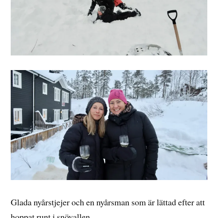
Glada nyårstjejer och en nyårsman som är lättad efter att
hoppat runt i snövallen.