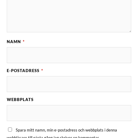
NAMN
*
E-POSTADRESS
*
WEBBPLATS
Spara mitt namn, min e-postadress och webbplats i denna
webbläsare till nästa gång jag skriver en kommentar.