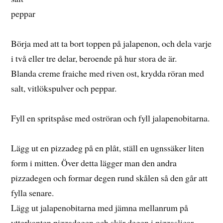
peppar
Börja med att ta bort toppen på jalapenon, och dela varje
i två eller tre delar, beroende på hur stora de är.
Blanda creme fraiche med riven ost, krydda röran med
salt, vitlökspulver och peppar.
Fyll en spritspåse med oströran och fyll jalapenobitarna.
Lägg ut en pizzadeg på en plåt, ställ en ugnssäker liten
form i mitten. Över detta lägger man den andra
pizzadegen och formar degen rund skålen så den går att
fylla senare.
Lägg ut jalapenobitarna med jämna mellanrum på
ytterkanten pizzadegen och skär degen i pizzaslicar,