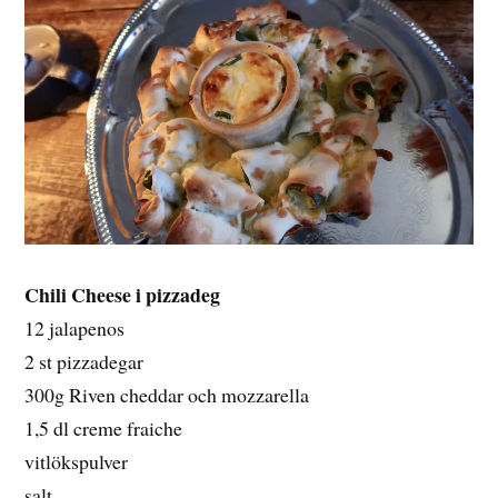
Chili Cheese i pizzadeg
12 jalapenos
2 st pizzadegar
300g Riven cheddar och mozzarella
1,5 dl creme fraiche
vitlökspulver
salt